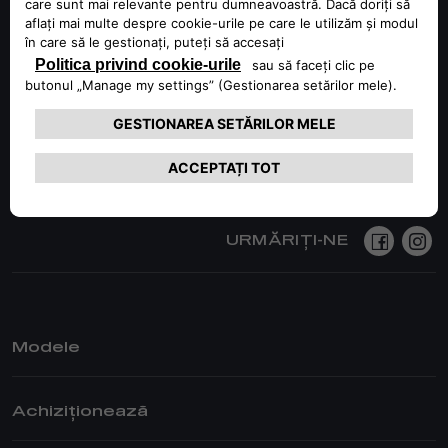
KEEP IN TOUCH
URMĂRIȚI-NE
Modele
TONALE
Achiziționează
STELVIO
GIULIA
PENTRU PERSOANE FIZICE